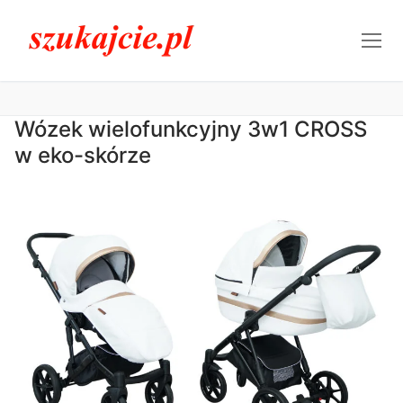
Przejdź
do
treści
Wózek wielofunkcyjny 3w1 CROSS
w eko-skórze